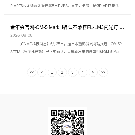
P-VPT3和无线蓝牙遥控器RMT-VP2。其中，拍摄手柄GP-VPT3提供黑
色和白色两种配色选择，售价为900元，无线蓝牙遥控器R
金年会官网-OM-5 Mark II确认不兼容FL-LM3闪光灯 并非标注错误 - 手机中国 -
2026-08-08
【CNMO科技消息】6月25日，据日本摄影资讯网站报道，OM SY
STEM（原奥林巴斯）已正式确认，其最新发布的微单相机OM-5 Mark II
与广受用户好评的外接闪光灯FL-LM3之间存在互不兼
<<
<
1
2
3
4
>
>>