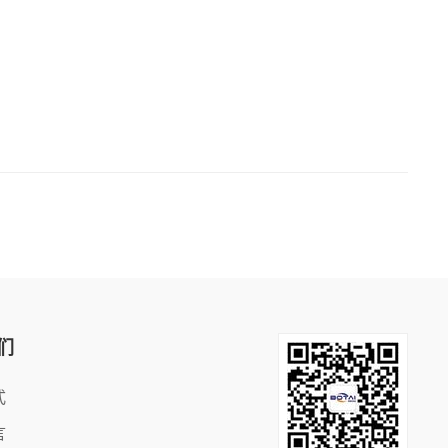
们
式
言