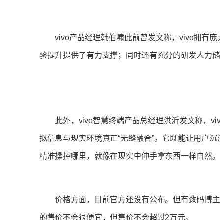
vivo产品经理韩伯啸此前曾发文称，vivo拥有
验提升提供了有力支撑；同时还有充分的研发人力
此外，vivo智慧终端产品总经理洪沂发文称，vivo 
拟信息与现实环境真正“无缝融合”。它既能让用户沉浸
精准操控哪里，就像在现实中伸手拿东西一样自然。这一点
价格方面，目前官方还没有公布。但有数码博主称，viv
的售价不会很便宜，但售价不会超过2万元。